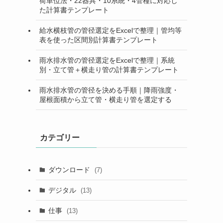
荷単位法・22器具・10系統・4管種に対応し
た計算書テンプレート
給水横枝管の管径選定をExcelで整理｜管均等
表を使った区間別計算書テンプレート
雨水排水管の管径選定をExcelで整理｜系統
別・立て管＋横走り管の計算書テンプレート
雨水排水管の管径を決める手順｜降雨強度・
屋根面積から立て管・横走り管を選定する
カテゴリー
ダウンロード
(7)
デジタル
(13)
仕事
(13)