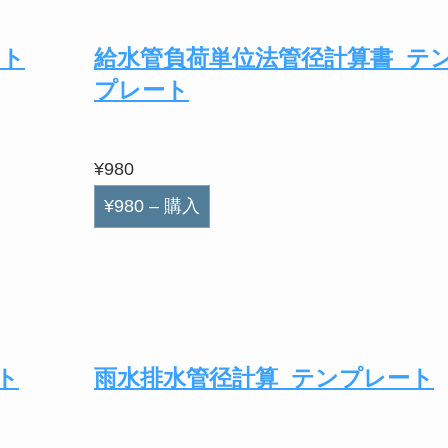
ート
給水管負荷単位法管径計算書_テ
プレート
¥980
¥980 – 購入
ト
雨水排水管径計算_テンプレート