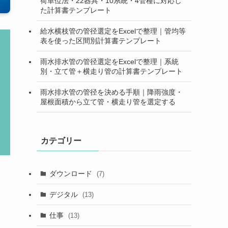
荷単位法・22器具・10系統・4管種に対応し
た計算書テンプレート
給水横枝管の管径選定をExcelで整理｜管均等
表を使った区間別計算書テンプレート
雨水排水管の管径選定をExcelで整理｜系統
別・立て管＋横走り管の計算書テンプレート
雨水排水管の管径を決める手順｜降雨強度・
屋根面積から立て管・横走り管を選定する
カテゴリー
ダウンロード
(7)
デジタル
(13)
仕事
(13)