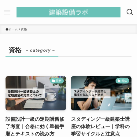
ホーム
資格
資格
– category –
資格
資格
設備設計一級の定期講習修
スタディング一級建築士講
了考査｜合格に効く準備手
座の体験レビュー｜学科の
順とテキストの読み方
学習サイクルと注意点