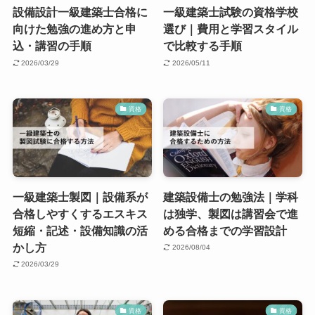
設備設計一級建築士合格に
一級建築士試験の資格学校
向けた勉強の進め方と申
選び｜費用と学習スタイル
込・講習の手順
で比較する手順
2026/03/29
2026/05/11
資格
資格
一級建築士製図｜設備系が
建築設備士の勉強法｜学科
合格しやすくするエスキス
は独学、製図は講習会で進
短縮・記述・設備知識の活
める合格までの学習設計
かし方
2026/08/04
2026/03/29
資格
資格