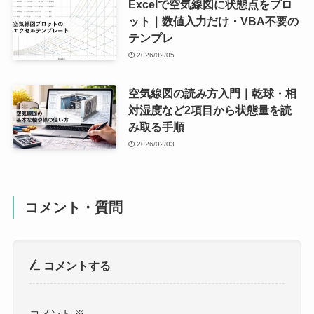
Excelで空気線図に状態点をプロ
ット｜数値入力だけ・VBA不要の
テンプレ
2026/02/05
空気線図の読み方入門｜乾球・相
対湿度など2項目から状態量を読
み取る手順
2026/02/03
コメント・質問
コメントする
コメント
※