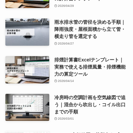
2026/04/29
雨水排水管の管径を決める手順｜
降雨強度・屋根面積から立て管・
横走り管を選定する
2026/04/27
排煙計算書Excelテンプレート｜
実務で使える排煙風量・排煙機能
力の算定ツール
2026/04/14
冷房時の空調計画を空気線図で追
う｜混合から吹出し・コイル出口
までの手順
2026/03/01