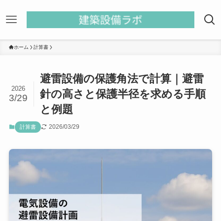
ホーム
計算書
避雷設備の保護角法で計算｜避雷
2026
針の高さと保護半径を求める手順
3/29
と例題
2026/03/29
計算書