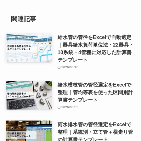
関連記事
給水管の管径をExcelで自動選定
｜器具給水負荷単位法・22器具・
10系統・4管種に対応した計算書
テンプレート
2026/05/10
給水横枝管の管径選定をExcelで
整理｜管均等表を使った区間別計
算書テンプレート
2026/05/03
雨水排水管の管径選定をExcelで
整理｜系統別・立て管＋横走り管
の計算書テンプレート