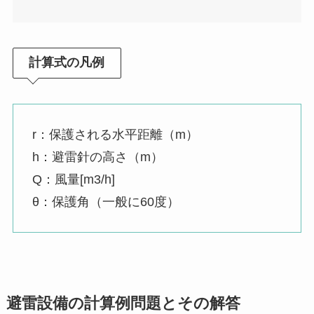
計算式の凡例
r：保護される水平距離（m）
h：避雷針の高さ（m）
Q：風量[m3/h]
θ：保護角（一般に60度）
避雷設備の計算例問題とその解答