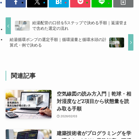
給湯配管の口径を5ステップで決める手順｜返湯管ま
で含めた選定の流れ
給湯循環ポンプの選定手順｜循環湯量と循環水頭の計
算式・例で決める
関連記事
空気線図の読み方入門｜乾球・相
対湿度など2項目から状態量を読
み取る手順
2026/02/03
建築技術者がプログラミングを学