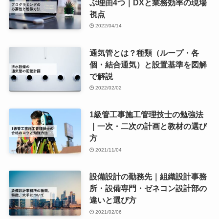
ぶ理由4つ｜DXと業務効率の現場
視点
2022/04/14
通気管とは？種類（ループ・各
個・結合通気）と設置基準を図解
で解説
2022/02/02
1級管工事施工管理技士の勉強法
｜一次・二次の計画と教材の選び
方
2021/11/04
設備設計の勤務先｜組織設計事務
所・設備専門・ゼネコン設計部の
違いと選び方
2021/02/06